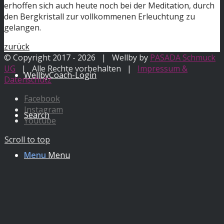
erhoffen sich auch heute noch bei der Meditation, durch
den Bergkristall zur vollkommenen Erleuchtung zu
gelangen.
Jobs
zurück
© Copyright 2017 -
2026 | Wellby by
PASADA Schmuck
UG
| Alle Rechte vorbehalten |
Impressum &
WellbyCoach-Login
Datenschutz
Facebook
Instagram
Search
Youtube
Scroll to top
Menu
Menu