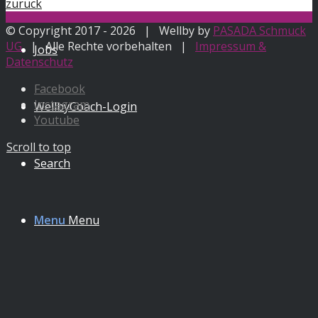
zurück
© Copyright 2017 -
2026 | Wellby by
PASADA Schmuck
UG
| Alle Rechte vorbehalten |
Impressum &
Jobs
Datenschutz
Facebook
Instagram
WellbyCoach-Login
Youtube
Scroll to top
Search
Menu
Menu